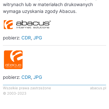
witrynach lub w materiałach drukowanych
wymaga uzyskania zgody Abacus
.
pobierz:
CDR
,
J
PG
pobierz:
CDR
,
JPG
Wszelkie prawa zastrzeżone
abacus.pl
© 2003-2023